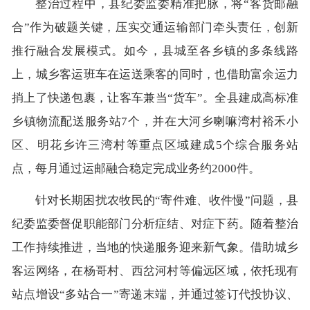
整治过程中，县纪委监委精准把脉，将“客货邮融
合”作为破题关键，压实交通运输部门牵头责任，创新
推行融合发展模式。如今，县城至各乡镇的多条线路
上，城乡客运班车在运送乘客的同时，也借助富余运力
捎上了快递包裹，让客车兼当“货车”。全县建成高标准
乡镇物流配送服务站7个，并在大河乡喇嘛湾村裕禾小
区、明花乡许三湾村等重点区域建成5个综合服务站
点，每月通过运邮融合稳定完成业务约2000件。
针对长期困扰农牧民的“寄件难、收件慢”问题，县
纪委监委督促职能部门分析症结、对症下药。随着整治
工作持续推进，当地的快递服务迎来新气象。借助城乡
客运网络，在杨哥村、西岔河村等偏远区域，依托现有
站点增设“多站合一”寄递末端，并通过签订代投协议、