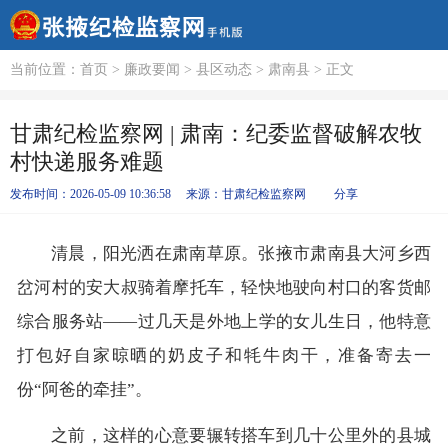
当前位置：
首页
>
廉政要闻
>
县区动态
>
肃南县
> 正文
甘肃纪检监察网 | 肃南：纪委监督破解农牧
村快递服务难题
发布时间：2026-05-09 10:36:58
来源：
甘肃纪检监察网
分享
清晨，阳光洒在肃南草原。张掖市肃南县大河乡西
岔河村的安大叔骑着摩托车，轻快地驶向村口的客货邮
综合服务站——过几天是外地上学的女儿生日，他特意
打包好自家晾晒的奶皮子和牦牛肉干，准备寄去一
份“阿爸的牵挂”。
之前，这样的心意要辗转搭车到几十公里外的县城