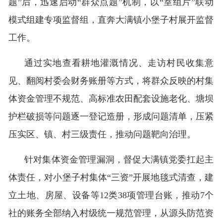
题”后，迅速启动“群众点题”机制，以“室组片”联动
模式组建专项监督组，直奔大满镇小堡子村展开监督
工作。
通过实地查看耕地灌溉情况、走访村民收集意
见、翻阅村委会财务账册等方式，将群众反映的村集
体资金管理不规范、高标准农田配套设施老化、塘坝
护栏破损等问题逐一登记造册，形成问题清单，压紧
压实区、镇、村三级责任，推动问题靶向治理。
针对集体资金管理漏洞，督促大满镇党委扛起主
体责任，对小堡子村集体“三资”开展地毯式清查，建
立土地、房屋、设备等12类38项管理台账，推动7个
社的账务全部纳入村级统一规范管理，从源头防范资